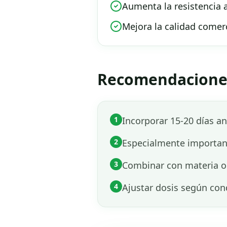
Aumenta la resistencia
Mejora la calidad comer
Recomendaciones
1
Incorporar 15-20 días an
2
Especialmente important
3
Combinar con materia o
4
Ajustar dosis según cond